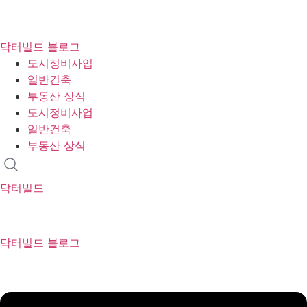
콘
텐
닥터빌드 블로그
츠
도시정비사업
로
일반건축
건
부동산 상식
너
도시정비사업
뛰
일반건축
기
부동산 상식
닥터빌드
닥터빌드 블로그