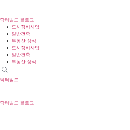
콘
텐
닥터빌드 블로그
츠
도시정비사업
로
일반건축
건
부동산 상식
너
도시정비사업
뛰
일반건축
기
부동산 상식
닥터빌드
닥터빌드 블로그