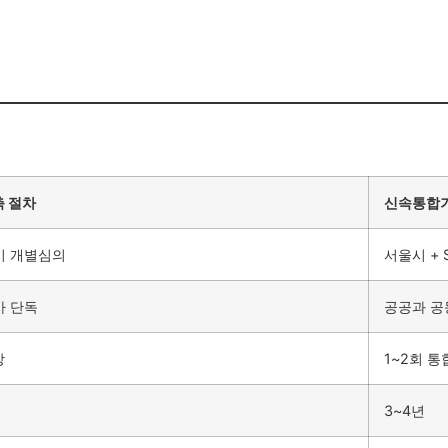
축 절차
신속통합기
시 개별심의
서울시 + 
사 단독
공공과 공
상
1~2회 
3~4년