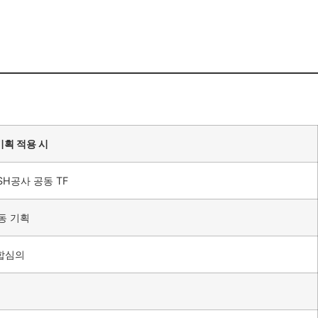
획 적용 시
SH공사 공동 TF
동 기획
통합심의