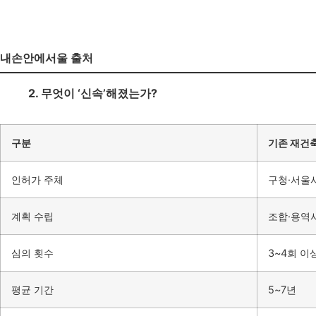
내손안에서울 출처
2. 무엇이 ‘신속’해졌는가?
구분
기존 재건
인허가 주체
구청·서울
계획 수립
조합·용역
심의 횟수
3~4회 이
평균 기간
5~7년