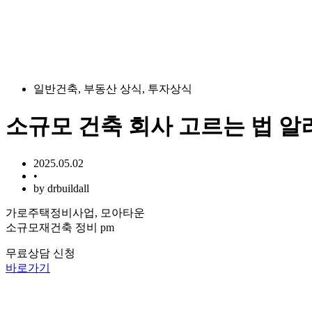
일반건축
,
부동산 상식
,
투자상식
소규모 건축 회사 고르는 법 알
2025.05.02
•
by
drbuildall
가로주택정비사업, 모아타운
소규모재건축 정비 pm
무료상담 신청
바로가기