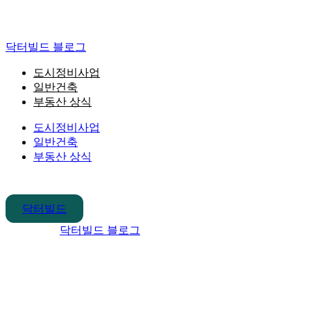
콘
텐
츠
닥터빌드 블로그
로
건
도시정비사업
너
일반건축
뛰
부동산 상식
기
도시정비사업
일반건축
부동산 상식
닥터빌드
닥터빌드 블로그