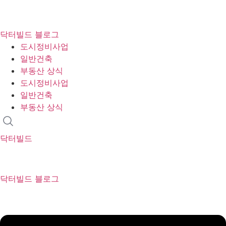
콘
텐
닥터빌드 블로그
츠
도시정비사업
로
일반건축
건
부동산 상식
너
도시정비사업
뛰
일반건축
기
부동산 상식
닥터빌드
닥터빌드 블로그