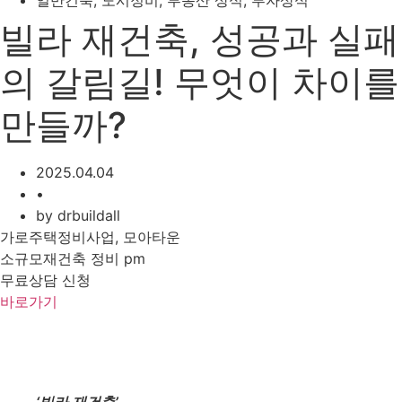
일반건축
,
도시정비
,
부동산 상식
,
투자상식
빌라 재건축, 성공과 실패
의 갈림길! 무엇이 차이를
만들까?
2025.04.04
•
by
drbuildall
가로주택정비사업, 모아타운
소규모재건축 정비 pm
무료상담 신청
바로가기