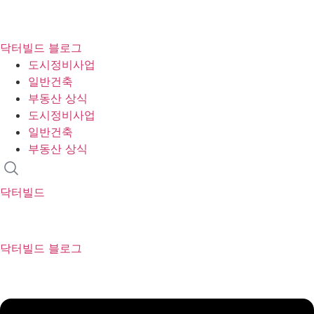
콘
텐
닥터빌드 블로그
츠
도시정비사업
로
일반건축
건
부동산 상식
너
도시정비사업
뛰
일반건축
기
부동산 상식
닥터빌드
닥터빌드 블로그