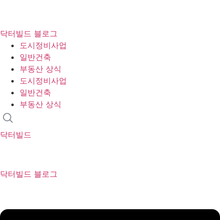
콘
텐
닥터빌드 블로그
츠
도시정비사업
로
일반건축
건
부동산 상식
너
도시정비사업
뛰
일반건축
기
부동산 상식
닥터빌드
닥터빌드 블로그